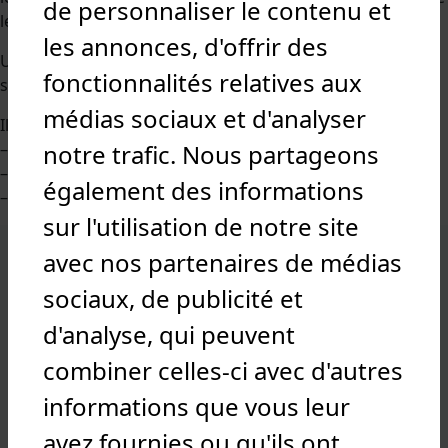
de personnaliser le contenu et
leur cursus est garanti.
les annonces, d'offrir des
Un référent mobilité accompagne les étudiants qui
fonctionnalités relatives aux
souhaitent se positionner sur une période de césure.
médias sociaux et d'analyser
Il existe plusieurs activités de césure :
– un engagement citoyen et bénévole
notre trafic. Nous partageons
– des stages en entreprises
également des informations
– une mobilité internationale
sur l'utilisation de notre site
Nos campus en France
avec nos partenaires de médias
Amiens
Caen
sociaux, de publicité et
Chartres
d'analyse, qui peuvent
Dijon
Lyon
combiner celles-ci avec d'autres
Marseille
informations que vous leur
Nancy
Nantes
avez fournies ou qu'ils ont