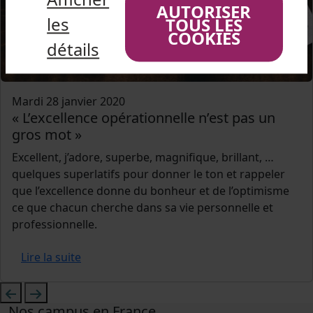
AUTORISER
les
TOUS LES
COOKIES
détails
Mardi 28 janvier 2020
« L’excellence opérationnelle n’est pas un
gros mot »
Excellent, j’adore, superbe, magnifique, brillant, …
quelques superlatifs pour donner le ton et rappeler
que l’excellence donne du bonheur et de l’optimisme
ce que chacun cherche dans sa vie personnelle et
professionnelle.
Lire la suite
Nos campus en France