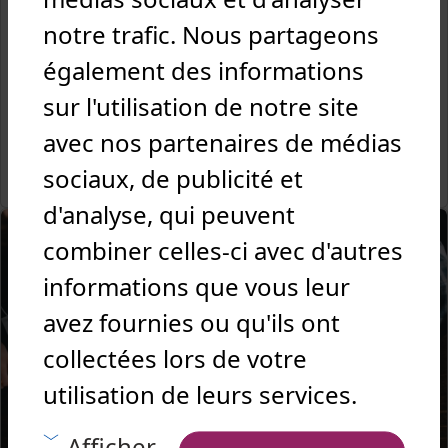
Lundi 27 juillet 2020
notre trafic. Nous partageons
L’amélioration continue
également des informations
Un soutien, des situations plus claires, répondre à de
bonnes décisions… En quoi le responsable Qualité
sur l'utilisation de notre site
Sécurité Environnement est-il un facilitateur ?
avec nos partenaires de médias
Lire la suite
sociaux, de publicité et
d'analyse, qui peuvent
combiner celles-ci avec d'autres
informations que vous leur
avez fournies ou qu'ils ont
collectées lors de votre
utilisation de leurs services.
Afficher