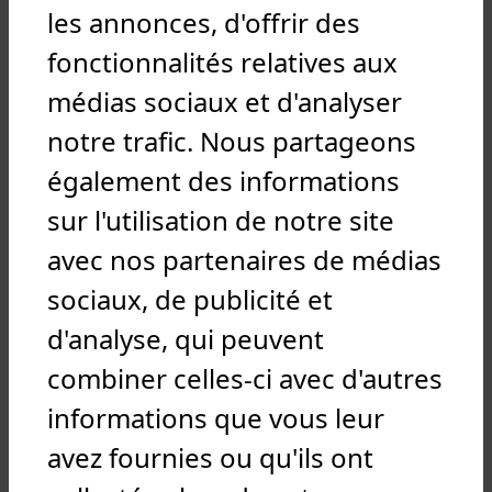
les annonces, d'offrir des
Salons
fonctionnalités relatives aux
17 janvier 2026 au Salon STUDYRAMA Centre
médias sociaux et d'analyser
Prouvé à NANCY
notre trafic. Nous partageons
Portes Ouvertes et Job dating
également des informations
18 février 2026 mercredi de l’apprentissage : de
14h00 à 16 h00 au 14 rue du Mouzon 54520 LAXOU
sur l'utilisation de notre site
25 février 2026 mercredi de l’apprentissage : de
avec nos partenaires de médias
14h00 à 16 h00 au 14 rue du Mouzon 54520 LAXOU
04 mars 2026 mercredi de l’apprentissage : de
sociaux, de publicité et
14h00 à 16 h00 au 14 rue du Mouzon 54520 LAXOU
d'analyse, qui peuvent
11 mars 2026 mercredi de l’apprentissage : de
14h00 à 16 h00 au 14 rue du Mouzon 54520 LAXOU
combiner celles-ci avec d'autres
28 mars 2026 de 09h à 13h : Journées Portes
informations que vous leur
Ouvertes 14 rue du Mouzon 54520 LAXOU
08 avril 2026 de 14h à 17h : Job Dating au 14 rue du
avez fournies ou qu'ils ont
Mouzon 54520 LAXOU