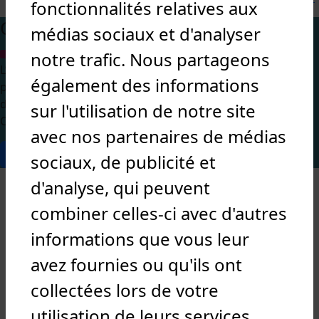
fonctionnalités relatives aux
Contact
médias sociaux et d'analyser
notre trafic. Nous partageons
L’IEQT, Ecole de Management des Risques et de la
également des informations
performance QSE, se tient à votre disposition pour toute
demande de renseignement. Une question précise ?
sur l'utilisation de notre site
Contactez-nous.
avec nos partenaires de médias
Nous contacter
sociaux, de publicité et
Ces articles peuvent vous
d'analyse, qui peuvent
intéresser
combiner celles-ci avec d'autres
informations que vous leur
avez fournies ou qu'ils ont
collectées lors de votre
utilisation de leurs services.