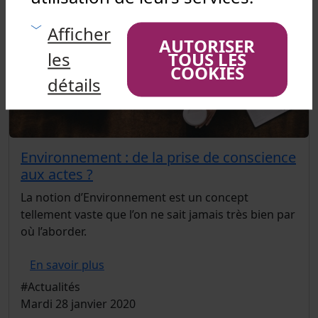
Afficher
AUTORISER
les
TOUS LES
COOKIES
détails
Environnement : de la prise de conscience
aux actes ?
La notion d’Environnement est un concept
tellement vaste que l’on ne sait jamais très bien par
où l’aborder.
En savoir plus
#Actualités
Mardi 28 janvier 2020